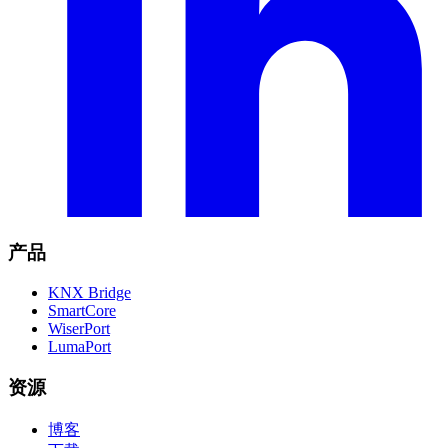
产品
KNX Bridge
SmartCore
WiserPort
LumaPort
资源
博客