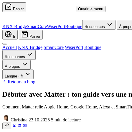
Panier
Ouvrir le menu
KNX Bridge
SmartCore
WiserPort
Boutique
Ressources
À prop
fr
Panier
Accueil
KNX Bridge
SmartCore
WiserPort
Boutique
Ressources
À propos
Langue
·
fr
Retour au blog
Débuter avec Matter : ton guide vers une 
Comment Matter relie Apple Home, Google Home, Alexa et SmartThi
Christina
23.10.2025
5 min de lecture