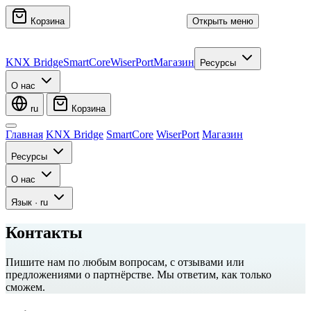
Корзина
Открыть меню
KNX Bridge
SmartCore
WiserPort
Магазин
Ресурсы
О нас
ru
Корзина
Главная
KNX Bridge
SmartCore
WiserPort
Магазин
Ресурсы
О нас
Язык
·
ru
Контакты
Пишите нам по любым вопросам, с отзывами или
предложениями о партнёрстве. Мы ответим, как только
сможем.