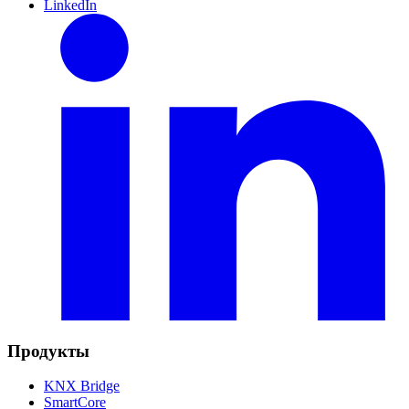
LinkedIn
Продукты
KNX Bridge
SmartCore