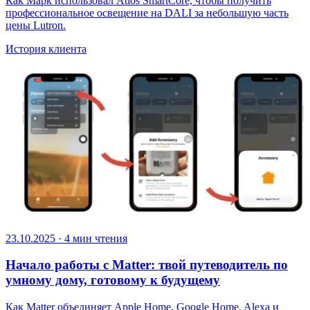
Как Марк использовал Atios SmartCore, чтобы получить
профессиональное освещение на DALI за небольшую часть
цены Lutron.
История клиента
23.10.2025
·
4 мин чтения
Начало работы с Matter: твой путеводитель по
умному дому, готовому к будущему
Как Matter объединяет Apple Home, Google Home, Alexa и