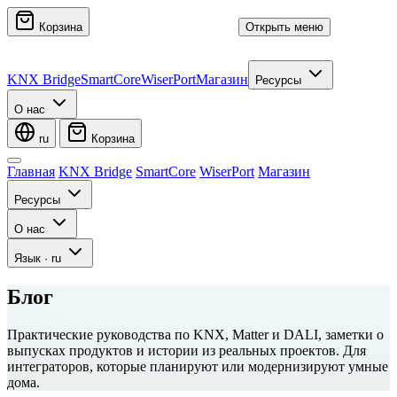
Корзина
Открыть меню
KNX Bridge
SmartCore
WiserPort
Магазин
Ресурсы
О нас
ru
Корзина
Главная
KNX Bridge
SmartCore
WiserPort
Магазин
Ресурсы
О нас
Язык
·
ru
Блог
Практические руководства по KNX, Matter и DALI, заметки о
выпусках продуктов и истории из реальных проектов. Для
интеграторов, которые планируют или модернизируют умные
дома.