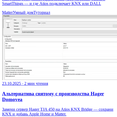
SmartThings — и где Atios подключает KNX или DALI.
Matter
Умный дом
Туториал
23.10.2025
·
2 мин чтения
Альтернатива снятому с производства Hager
Domovea
Замени сервер Hager TJA 450 на Atios KNX Bridge — сохрани
KNX и добавь Apple Home и Matter.