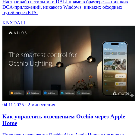
Настраивай светильники DALI прямо в браузере — никаких
DCA-приложений, никакого Windows, никаких обходных
путей через ETS.
KNX
DALI
04.11.2025
·
2 мин чтения
Как управлять освещением Occhio через Apple
Home
Подключи освещение Occhio Air к Apple Home с помощью