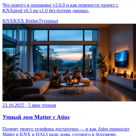
Что нового в прошивке v2.6.0 и как перенести проект с
KNXprod v0.5 на v1.0 без потери данных.
KNX
KNX Bridge
Туториал
23.10.2025
·
5 мин чтения
Умный дом Matter с Atios
Почему твоего телефона достаточно — и как Atios приносит
Matter в KNX и DALI ради дома, готового к будущему.