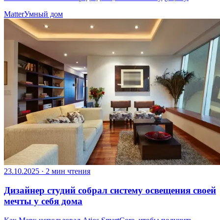
Matter
Умный дом
23.10.2025
·
2 мин чтения
Дизайнер студий собрал систему освещения своей
мечты у себя дома