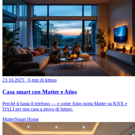
23.10.2025
·
6 min di lettura
Casa smart con Matter e Atios
Perché ti basta il telefono — e come Atios porta Matter su KNX e
DALI per una casa a prova di futuro.
Matter
Smart Home