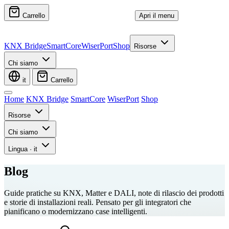
Carrello
Apri il menu
KNX Bridge
SmartCore
WiserPort
Shop
Risorse
Chi siamo
it
Carrello
Home
KNX Bridge
SmartCore
WiserPort
Shop
Risorse
Chi siamo
Lingua
·
it
Blog
Guide pratiche su KNX, Matter e DALI, note di rilascio dei prodotti
e storie di installazioni reali. Pensato per gli integratori che
pianificano o modernizzano case intelligenti.