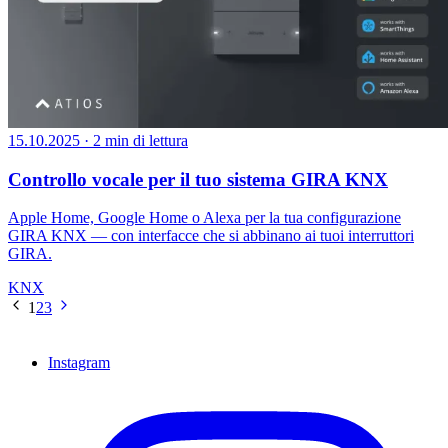
15.10.2025
·
2 min di lettura
Controllo vocale per il tuo sistema GIRA KNX
Apple Home, Google Home o Alexa per la tua configurazione
GIRA KNX — con interfacce che si abbinano ai tuoi interruttori
GIRA.
KNX
1
2
3
Instagram