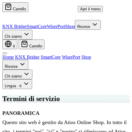
Carrello
Apri il menu
KNX Bridge
SmartCore
WiserPort
Shop
Risorse
Chi siamo
it
Carrello
Home
KNX Bridge
SmartCore
WiserPort
Shop
Risorse
Chi siamo
Lingua
·
it
Termini di servizio
PANORAMICA
Questo sito web è gestito da Atios Online Shop. In tutto il
sito, i termini "noi", "ci" e "nostro" si riferiscono ad Atios