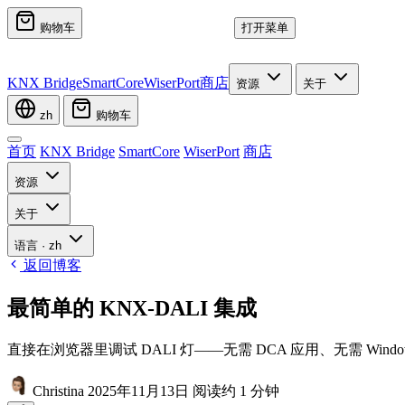
购物车
打开菜单
KNX Bridge
SmartCore
WiserPort
商店
资源
关于
zh
购物车
首页
KNX Bridge
SmartCore
WiserPort
商店
资源
关于
语言
·
zh
返回博客
最简单的 KNX-DALI 集成
直接在浏览器里调试 DALI 灯——无需 DCA 应用、无需 Windo
Christina
2025年11月13日
阅读约 1 分钟