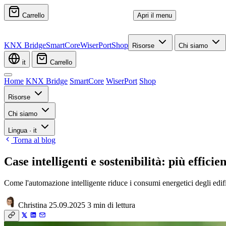
Carrello
Apri il menu
KNX Bridge
SmartCore
WiserPort
Shop
Risorse
Chi siamo
it
Carrello
Home
KNX Bridge
SmartCore
WiserPort
Shop
Risorse
Chi siamo
Lingua
·
it
Torna al blog
Case intelligenti e sostenibilità: più effici
Come l'automazione intelligente riduce i consumi energetici degli ed
Christina
25.09.2025
3 min di lettura