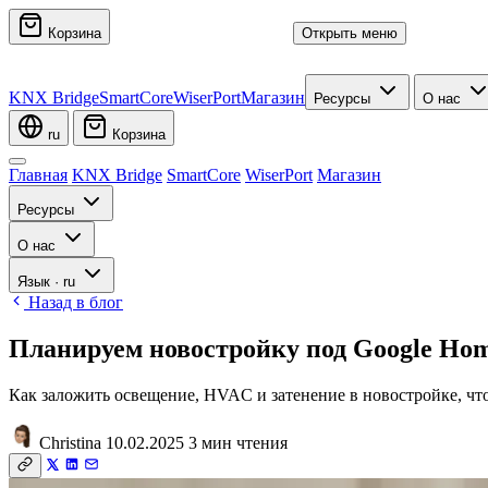
Корзина
Открыть меню
KNX Bridge
SmartCore
WiserPort
Магазин
Ресурсы
О нас
ru
Корзина
Главная
KNX Bridge
SmartCore
WiserPort
Магазин
Ресурсы
О нас
Язык
·
ru
Назад в блог
Планируем новостройку под Google Hom
Как заложить освещение, HVAC и затенение в новостройке, что
Christina
10.02.2025
3 мин чтения