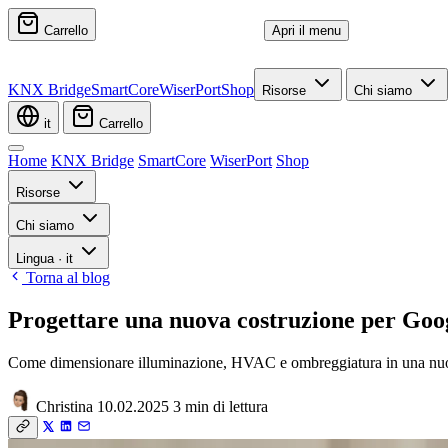
Carrello
Apri il menu
KNX Bridge
SmartCore
WiserPort
Shop
Risorse
Chi siamo
it
Carrello
Home
KNX Bridge
SmartCore
WiserPort
Shop
Risorse
Chi siamo
Lingua
·
it
Torna al blog
Progettare una nuova costruzione per Go
Come dimensionare illuminazione, HVAC e ombreggiatura in una nuova
Christina
10.02.2025
3 min di lettura