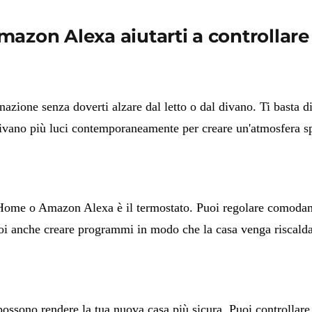
on Alexa aiutarti a controllare 
ione senza doverti alzare dal letto o dal divano. Ti basta d
ttivano più luci contemporaneamente per creare un'atmosfera sp
e Home o Amazon Alexa è il termostato. Puoi regolare comoda
i anche creare programmi in modo che la casa venga riscaldata
ono rendere la tua nuova casa più sicura. Puoi controllare s