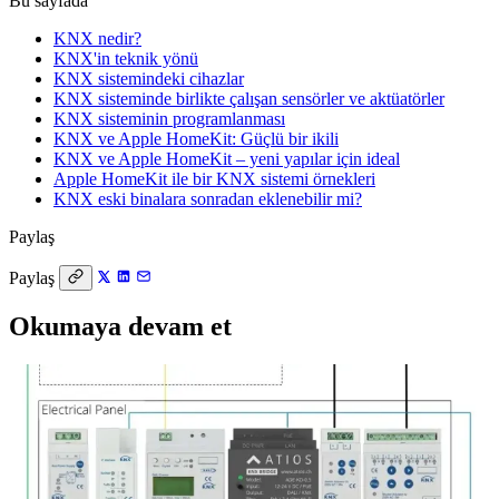
Bu sayfada
KNX nedir?
KNX'in teknik yönü
KNX sistemindeki cihazlar
KNX sisteminde birlikte çalışan sensörler ve aktüatörler
KNX sisteminin programlanması
KNX ve Apple HomeKit: Güçlü bir ikili
KNX ve Apple HomeKit – yeni yapılar için ideal
Apple HomeKit ile bir KNX sistemi örnekleri
KNX eski binalara sonradan eklenebilir mi?
Paylaş
Paylaş
Okumaya devam et