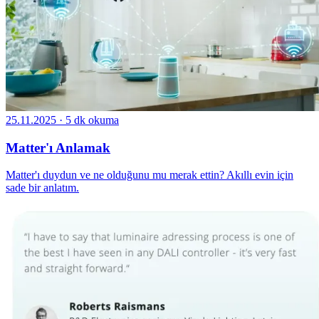
25.11.2025
·
5 dk okuma
Matter'ı Anlamak
Matter'ı duydun ve ne olduğunu mu merak ettin? Akıllı evin için
sade bir anlatım.