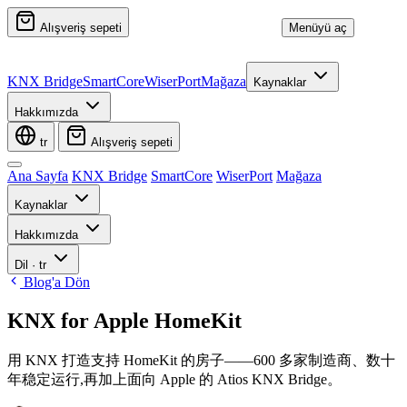
Alışveriş sepeti
Menüyü aç
KNX Bridge
SmartCore
WiserPort
Mağaza
Kaynaklar
Hakkımızda
tr
Alışveriş sepeti
Ana Sayfa
KNX Bridge
SmartCore
WiserPort
Mağaza
Kaynaklar
Hakkımızda
Dil
·
tr
Blog'a Dön
KNX for Apple HomeKit
用 KNX 打造支持 HomeKit 的房子——600 多家制造商、数十
年稳定运行,再加上面向 Apple 的 Atios KNX Bridge。