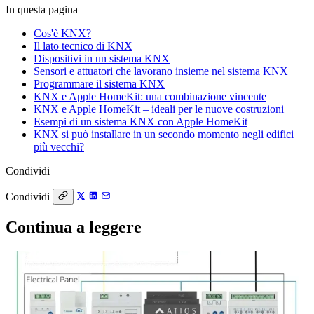
In questa pagina
Cos'è KNX?
Il lato tecnico di KNX
Dispositivi in un sistema KNX
Sensori e attuatori che lavorano insieme nel sistema KNX
Programmare il sistema KNX
KNX e Apple HomeKit: una combinazione vincente
KNX e Apple HomeKit – ideali per le nuove costruzioni
Esempi di un sistema KNX con Apple HomeKit
KNX si può installare in un secondo momento negli edifici
più vecchi?
Condividi
Condividi
Continua a leggere