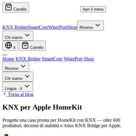
Carrello
Apri il menu
KNX Bridge
SmartCore
WiserPort
Shop
Risorse
Chi siamo
it
Carrello
Home
KNX Bridge
SmartCore
WiserPort
Shop
Risorse
Chi siamo
Lingua
·
it
Torna al blog
KNX per Apple HomeKit
Progetta una casa pronta per HomeKit con KNX — oltre 600
produttori, decenni di stabilità e Atios KNX Bridge per Apple.