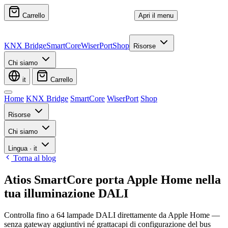
Carrello
Apri il menu
KNX Bridge
SmartCore
WiserPort
Shop
Risorse
Chi siamo
it
Carrello
Home
KNX Bridge
SmartCore
WiserPort
Shop
Risorse
Chi siamo
Lingua
·
it
Torna al blog
Atios SmartCore porta Apple Home nella
tua illuminazione DALI
Controlla fino a 64 lampade DALI direttamente da Apple Home —
senza gateway aggiuntivi né grattacapi di configurazione del bus