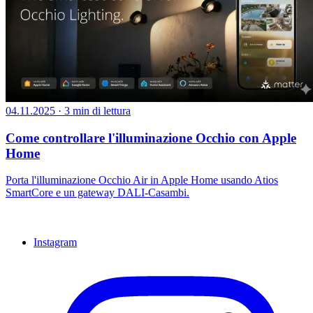
04.11.2025
·
3 min di lettura
Come controllare l'illuminazione Occhio con Apple
Home
Porta l'illuminazione Occhio Air in Apple Home usando Atios
SmartCore e un gateway DALI-Casambi.
Instagram