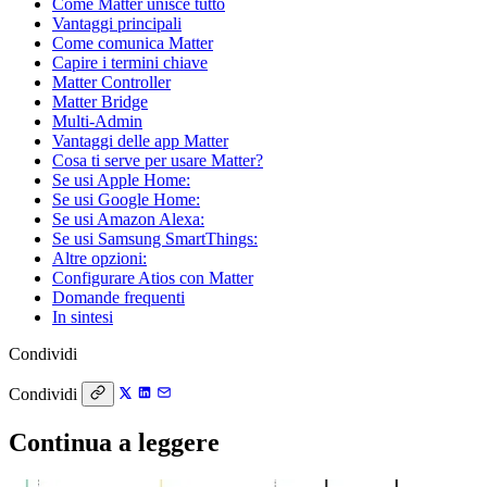
Come Matter unisce tutto
Vantaggi principali
Come comunica Matter
Capire i termini chiave
Matter Controller
Matter Bridge
Multi-Admin
Vantaggi delle app Matter
Cosa ti serve per usare Matter?
Se usi Apple Home:
Se usi Google Home:
Se usi Amazon Alexa:
Se usi Samsung SmartThings:
Altre opzioni:
Configurare Atios con Matter
Domande frequenti
In sintesi
Condividi
Condividi
Continua a leggere