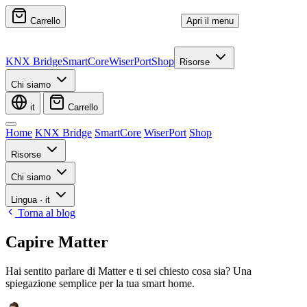
Carrello
Apri il menu
KNX Bridge
SmartCore
WiserPort
Shop
Risorse
Chi siamo
it
Carrello
Home
KNX Bridge
SmartCore
WiserPort
Shop
Risorse
Chi siamo
Lingua
·
it
Torna al blog
Capire Matter
Hai sentito parlare di Matter e ti sei chiesto cosa sia? Una
spiegazione semplice per la tua smart home.