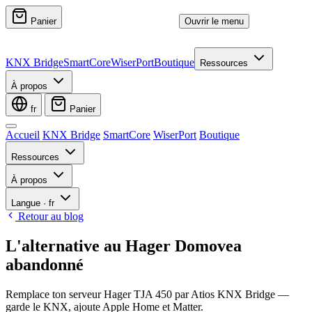
Panier
Ouvrir le menu
KNX Bridge
SmartCore
WiserPort
Boutique
Ressources
À propos
fr
Panier
Accueil
KNX Bridge
SmartCore
WiserPort
Boutique
Ressources
À propos
Langue
·
fr
Retour au blog
L'alternative au Hager Domovea
abandonné
Remplace ton serveur Hager TJA 450 par Atios KNX Bridge —
garde le KNX, ajoute Apple Home et Matter.